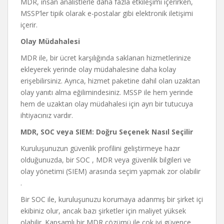
MDR, insan analistlerle daha fazla etkileşimi içerirken,
MSSP’ler tipik olarak e-postalar gibi elektronik iletişimi
içerir.
Olay Müdahalesi
MDR ile, bir ücret karşılığında saklanan hizmetlerinize
ekleyerek yerinde olay müdahalesine daha kolay
erişebilirsiniz. Ayrıca, hizmet paketine dahil olan uzaktan
olay yanıtı alma eğilimindesiniz. MSSP ile hem yerinde
hem de uzaktan olay müdahalesi için ayrı bir tutucuya
ihtiyacınız vardır.
MDR, SOC veya SIEM: Doğru Seçenek Nasıl Seçilir
Kuruluşunuzun güvenlik profilini geliştirmeye hazır
olduğunuzda, bir SOC , MDR veya güvenlik bilgileri ve
olay yönetimi (SIEM) arasında seçim yapmak zor olabilir
.
Bir SOC ile, kuruluşunuzu korumaya adanmış bir şirket içi
ekibiniz olur, ancak bazı şirketler için maliyet yüksek
olabilir. Kapsamlı bir MDR çözümü ile çok iyi güvence