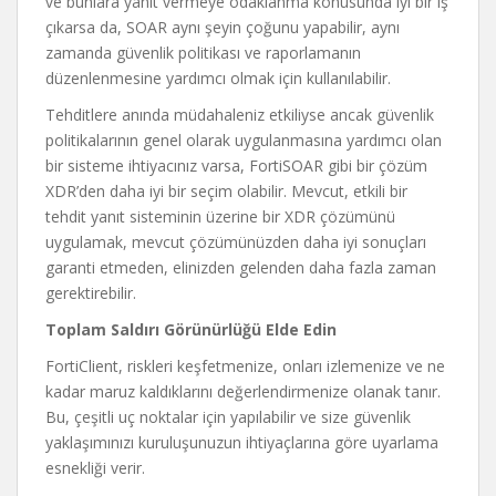
ve bunlara yanıt vermeye odaklanma konusunda iyi bir iş
çıkarsa da, SOAR aynı şeyin çoğunu yapabilir, aynı
zamanda güvenlik politikası ve raporlamanın
düzenlenmesine yardımcı olmak için kullanılabilir.
Tehditlere anında müdahaleniz etkiliyse ancak güvenlik
politikalarının genel olarak uygulanmasına yardımcı olan
bir sisteme ihtiyacınız varsa, FortiSOAR gibi bir çözüm
XDR’den daha iyi bir seçim olabilir. Mevcut, etkili bir
tehdit yanıt sisteminin üzerine bir XDR çözümünü
uygulamak, mevcut çözümünüzden daha iyi sonuçları
garanti etmeden, elinizden gelenden daha fazla zaman
gerektirebilir.
Toplam Saldırı Görünürlüğü Elde Edin
FortiClient, riskleri keşfetmenize, onları izlemenize ve ne
kadar maruz kaldıklarını değerlendirmenize olanak tanır.
Bu, çeşitli uç noktalar için yapılabilir ve size güvenlik
yaklaşımınızı kuruluşunuzun ihtiyaçlarına göre uyarlama
esnekliği verir.