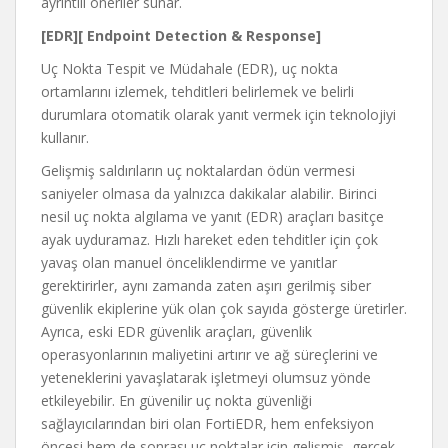
ayrıntılı öneriler sunar.
[EDR][
Endpoint Detection & Response]
Uç Nokta Tespit ve Müdahale (EDR), uç nokta
ortamlarını izlemek, tehditleri belirlemek ve belirli
durumlara otomatik olarak yanıt vermek için teknolojiyi
kullanır.
Gelişmiş saldırıların uç noktalardan ödün vermesi
saniyeler olmasa da yalnızca dakikalar alabilir. Birinci
nesil uç nokta algılama ve yanıt (EDR) araçları basitçe
ayak uyduramaz. Hızlı hareket eden tehditler için çok
yavaş olan manuel önceliklendirme ve yanıtlar
gerektirirler, aynı zamanda zaten aşırı gerilmiş siber
güvenlik ekiplerine yük olan çok sayıda gösterge üretirler.
Ayrıca, eski EDR güvenlik araçları, güvenlik
operasyonlarının maliyetini artırır ve ağ süreçlerini ve
yeteneklerini yavaşlatarak işletmeyi olumsuz yönde
etkileyebilir. En güvenilir uç nokta güvenliği
sağlayıcılarından biri olan FortiEDR, hem enfeksiyon
öncesi hem de sonrası uç noktalar için gelişmiş, gerçek