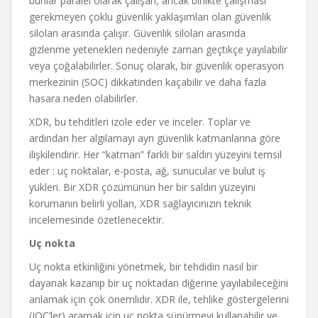
bunlar paralel olarak çalışan, ancak birlikte çalışması
gerekmeyen çoklu güvenlik yaklaşımları olan güvenlik
siloları arasında çalışır. Güvenlik siloları arasında
gizlenme yetenekleri nedeniyle zaman geçtikçe yayılabilir
veya çoğalabilirler. Sonuç olarak, bir güvenlik operasyon
merkezinin (SOC) dikkatinden kaçabilir ve daha fazla
hasara neden olabilirler.
XDR, bu tehditleri izole eder ve inceler. Toplar ve
ardından her algılamayı ayrı güvenlik katmanlarına göre
ilişkilendirir. Her “katman” farklı bir saldırı yüzeyini temsil
eder : uç noktalar, e-posta, ağ, sunucular ve bulut iş
yükleri. Bir XDR çözümünün her bir saldırı yüzeyini
korumanın belirli yolları, XDR sağlayıcınızın teknik
incelemesinde özetlenecektir.
Uç nokta
Uç nokta etkinliğini yönetmek, bir tehdidin nasıl bir
dayanak kazanıp bir uç noktadan diğerine yayılabileceğini
anlamak için çok önemlidir. XDR ile, tehlike göstergelerini
(IOC’ler) aramak için uç nokta süpürmeyi kullanabilir ve