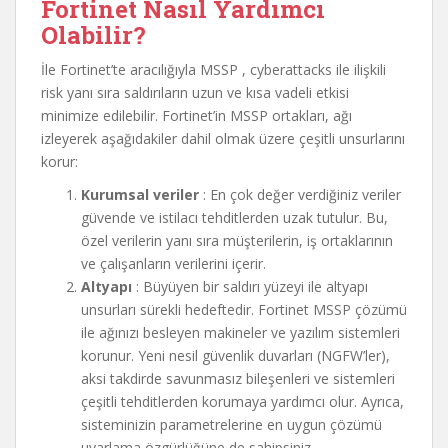
Fortinet Nasıl Yardımcı
Olabilir?
İle Fortinet’te aracılığıyla MSSP , cyberattacks ile ilişkili
risk yanı sıra saldırıların uzun ve kısa vadeli etkisi
minimize edilebilir. Fortinet’in MSSP ortakları, ağı
izleyerek aşağıdakiler dahil olmak üzere çeşitli unsurlarını
korur:
Kurumsal veriler
: En çok değer verdiğiniz veriler
güvende ve istilacı tehditlerden uzak tutulur. Bu,
özel verilerin yanı sıra müşterilerin, iş ortaklarının
ve çalışanların verilerini içerir.
Altyapı
: Büyüyen bir saldırı yüzeyi ile altyapı
unsurları sürekli hedeftedir. Fortinet MSSP çözümü
ile ağınızı besleyen makineler ve yazılım sistemleri
korunur. Yeni nesil güvenlik duvarları (NGFW’ler),
aksi takdirde savunmasız bileşenleri ve sistemleri
çeşitli tehditlerden korumaya yardımcı olur. Ayrıca,
sisteminizin parametrelerine en uygun çözümü
uyarlama özgürlüğüne de sahipsiniz.