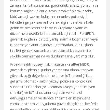
zamanlı tehdit istihbaratı, görünürlük, analiz, yönetim ve
koruma sağlar. Saldırı yüzeyini proaktif olarak azaltır,
kötü amaçlı yazılım bulaşmasını önler, potansiyel
tehditleri gerçek zamanlı olarak algılar ve etkisiz hale
getirir ve özelleştirilebilir oyun kitaplarıyla yanıt ve
düzeltme prosedürlerini otomatikleştirebilir. FortiEDR,
güvenlik ekiplerini bir dizi yanlış alarmla boğmadan veya
iş operasyonlarını kesintiye uğratmadan, kuruluşların
ihlalleri gerçek zamanlı olarak otomatik ve verimli bir
şekilde tanımlamasına ve durdurmasına yardımcı olur.
Proaktif saldırı yüzeyi riskini azaltan keşif
FortiEDR
,
güvenlik ekiplerinin şunları yapmasına olanak tanıyan
güvenlik açığı değerlendirmeleri ve IoT güvenliği ile en
gelişmiş otomatik saldırı yüzeyi politikası kontrolünü
sunar:
Hileli cihazları (ör. korumasız veya yönetilmeyen
cihazlar) ve IoT cihazlarını keşfedin ve kontrol
edin
Uygulamaları ve derecelendirmeleri izleyin
Sanal
yama ile sistem ve uygulama güvenlik açıklarını keşfedin
ve azaltın
Risk tabanlı proaktif politikalarla saldırı yüzeyini