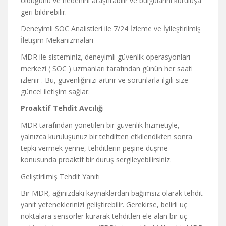
olduğunu ve nedenini araştırabilir ve bulgularını kuruluşa
geri bildirebilir.
Deneyimli SOC Analistleri ile 7/24 İzleme ve İyileştirilmiş
İletişim Mekanizmaları
MDR ile sisteminiz, deneyimli güvenlik operasyonları
merkezi ( SOC ) uzmanları tarafından günün her saati
izlenir . Bu, güvenliğinizi artırır ve sorunlarla ilgili size
güncel iletişim sağlar.
Proaktif Tehdit Avcılığ
ı
MDR tarafından yönetilen bir güvenlik hizmetiyle,
yalnızca kuruluşunuz bir tehditten etkilendikten sonra
tepki vermek yerine, tehditlerin peşine düşme
konusunda proaktif bir duruş sergileyebilirsiniz.
Geliştirilmiş Tehdit Yanıtı
Bir MDR, ağınızdaki kaynaklardan bağımsız olarak tehdit
yanıt yeteneklerinizi geliştirebilir. Gerekirse, belirli uç
noktalara sensörler kurarak tehditleri ele alan bir uç