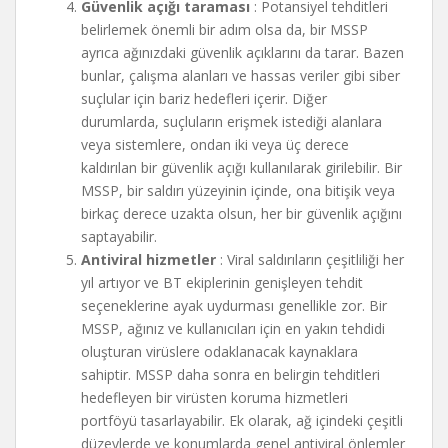
Güvenlik açığı taraması
: Potansiyel tehditleri
belirlemek önemli bir adım olsa da, bir MSSP
ayrıca ağınızdaki güvenlik açıklarını da tarar. Bazen
bunlar, çalışma alanları ve hassas veriler gibi siber
suçlular için bariz hedefleri içerir. Diğer
durumlarda, suçluların erişmek istediği alanlara
veya sistemlere, ondan iki veya üç derece
kaldırılan bir güvenlik açığı kullanılarak girilebilir. Bir
MSSP, bir saldırı yüzeyinin içinde, ona bitişik veya
birkaç derece uzakta olsun, her bir güvenlik açığını
saptayabilir.
Antiviral hizmetler
: Viral saldırıların çeşitliliği her
yıl artıyor ve BT ekiplerinin genişleyen tehdit
seçeneklerine ayak uydurması genellikle zor. Bir
MSSP, ağınız ve kullanıcıları için en yakın tehdidi
oluşturan virüslere odaklanacak kaynaklara
sahiptir. MSSP daha sonra en belirgin tehditleri
hedefleyen bir virüsten koruma hizmetleri
portföyü tasarlayabilir. Ek olarak, ağ içindeki çeşitli
düzeylerde ve konumlarda genel antiviral önlemler