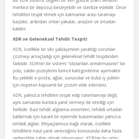
Bir XDR sistemi, bilgileri bir veri gölüne (ham verilerin
merkezi bir deposu) besleyebilir ve sterilize edebilir. Önce
tehditleri tespit etmek için katmanlar arası taramayı
başlatır, ardından onları yakalar, araştırır ve ortadan
kaldırır.
XDR ve Geleneksel Tehdit Tespiti
XDR, özellikle bir silo yaklaşımının yarattığı sorunları
çözmeyi amaçladığı için geleneksel tehdit tespitinden
farklıdır. XDR’nin bir sistemi “silolardan arındırmasının” bir
yolu, saldırı yüzeylerini birincil kategorilerine ayırmaktır.
Bu şekilde e-posta, ağlar, sunucular ve bulut iş yükleri
için nispeten kapsamlı bir çözüm elde edersiniz.
XDR, yalnızca tehditleri tespit edip tanımlamayı değil,
aynı zamanda bunlara yanıt vermeyi de istediği için
farklıdır. Bazı tehdit algılama sistemleri, tehdidi ortadan
kaldırmak için kararlı bir eylemde bulunmadan yalnızca
tehdidi algılar. İhtiyaçlarınıza bağlı olarak, özellikle
tehditlere nasıl yanıt vereceğiniz konusunda daha fazla
serbestliğe sahip olmak istiyorsanız, XDR’nin bu yönü