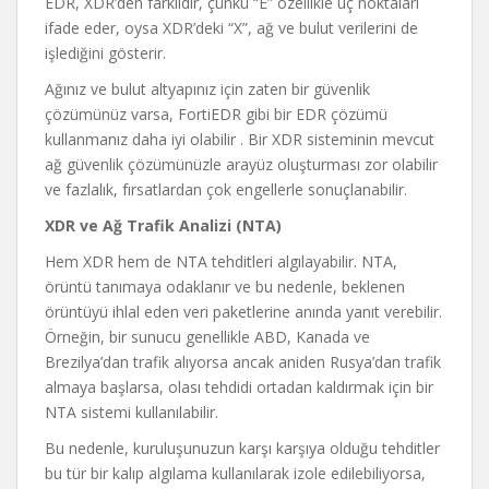
EDR, XDR’den farklıdır, çünkü “E” özellikle uç noktaları
ifade eder, oysa XDR’deki “X”, ağ ve bulut verilerini de
işlediğini gösterir.
Ağınız ve bulut altyapınız için zaten bir güvenlik
çözümünüz varsa, FortiEDR gibi bir EDR çözümü
kullanmanız daha iyi olabilir . Bir XDR sisteminin mevcut
ağ güvenlik çözümünüzle arayüz oluşturması zor olabilir
ve fazlalık, fırsatlardan çok engellerle sonuçlanabilir.
XDR ve Ağ Trafik Analizi (NTA)
Hem XDR hem de NTA tehditleri algılayabilir. NTA,
örüntü tanımaya odaklanır ve bu nedenle, beklenen
örüntüyü ihlal eden veri paketlerine anında yanıt verebilir.
Örneğin, bir sunucu genellikle ABD, Kanada ve
Brezilya’dan trafik alıyorsa ancak aniden Rusya’dan trafik
almaya başlarsa, olası tehdidi ortadan kaldırmak için bir
NTA sistemi kullanılabilir.
Bu nedenle, kuruluşunuzun karşı karşıya olduğu tehditler
bu tür bir kalıp algılama kullanılarak izole edilebiliyorsa,