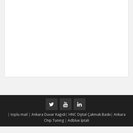
|
toplu mail
|
Ankara Duvar Kağıdı
|
HNC Dijital Çakmak Baskı
|
Ankara
Chip Tuning
|
Adblue İptali