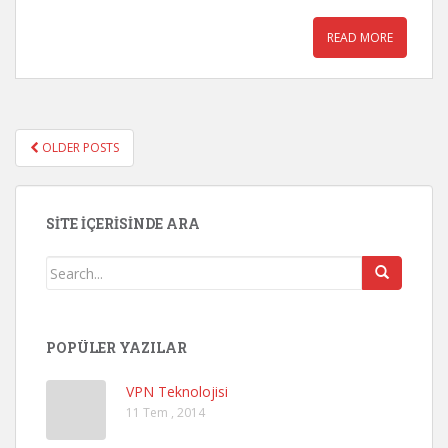
READ MORE
OLDER POSTS
POSTS NAVIGATION
SITE İÇERISINDE ARA
POPÜLER YAZILAR
VPN Teknolojisi
11 Tem , 2014