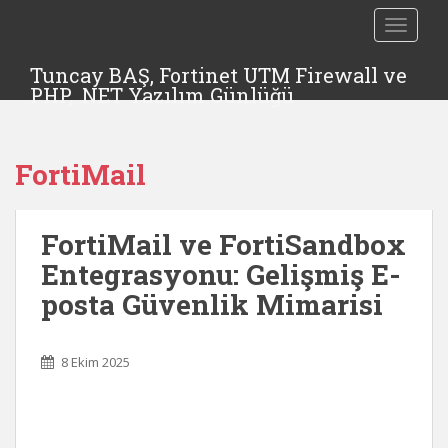
TOGGLE
Tuncay BAŞ, Fortinet UTM Firewall ve
PHP, .NET Yazılım Günlüğü
FortiMail
FortiMail ve FortiSandbox
Entegrasyonu: Gelişmiş E-
posta Güvenlik Mimarisi
8 Ekim 2025