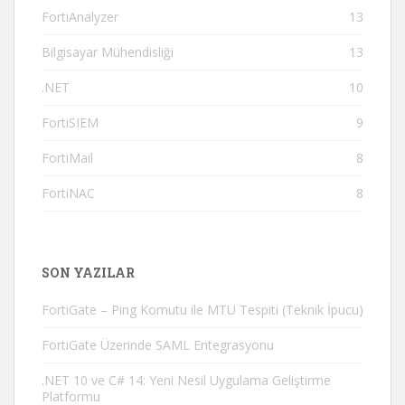
FortiAnalyzer
13
Bilgisayar Mühendisliği
13
.NET
10
FortiSIEM
9
FortiMail
8
FortiNAC
8
SON YAZILAR
FortiGate – Ping Komutu ile MTU Tespiti (Teknik İpucu)
FortiGate Üzerinde SAML Entegrasyonu
.NET 10 ve C# 14: Yeni Nesil Uygulama Geliştirme
Platformu