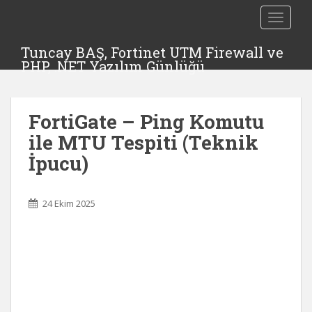
TOGGLE
Tuncay BAŞ, Fortinet UTM Firewall ve
PHP, .NET Yazılım Günlüğü
FortiGate – Ping Komutu
ile MTU Tespiti (Teknik
İpucu)
24 Ekim 2025