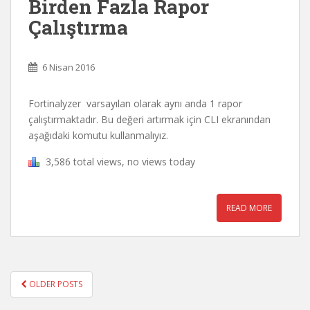
Birden Fazla Rapor
Çalıştırma
6 Nisan 2016
Fortinalyzer varsayılan olarak aynı anda 1 rapor
çalıştırmaktadır. Bu değeri artırmak için CLI ekranından
aşağıdaki komutu kullanmalıyız.
3,586 total views, no views today
READ MORE
OLDER POSTS
POSTS NAVIGATION