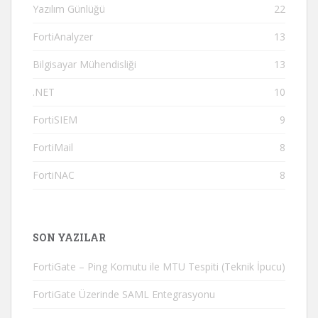
Yazılım Günlüğü
22
FortiAnalyzer
13
Bilgisayar Mühendisliği
13
.NET
10
FortiSIEM
9
FortiMail
8
FortiNAC
8
SON YAZILAR
FortiGate – Ping Komutu ile MTU Tespiti (Teknik İpucu)
FortiGate Üzerinde SAML Entegrasyonu