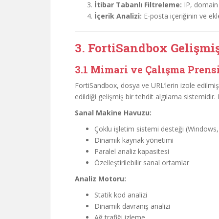
İtibar Tabanlı Filtreleme:
IP, domain 
İçerik Analizi:
E-posta içeriğinin ve ek
3. FortiSandbox Gelişmi
3.1 Mimari ve Çalışma Prens
FortiSandbox, dosya ve URL’lerin izole edilmiş 
edildiği gelişmiş bir tehdit algılama sistemidir
Sanal Makine Havuzu:
Çoklu işletim sistemi desteği (Windows,
Dinamik kaynak yönetimi
Paralel analiz kapasitesi
Özelleştirilebilir sanal ortamlar
Analiz Motoru:
Statik kod analizi
Dinamik davranış analizi
Ağ trafiği izleme