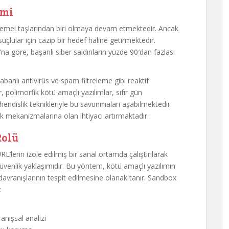
emi
 temel taşlarından biri olmaya devam etmektedir. Ancak
uçlular için cazip bir hedef haline getirmektedir.
na göre, başarılı siber saldırıların yüzde 90′dan fazlası
banlı antivirüs ve spam filtreleme gibi reaktif
polimorfik kötü amaçlı yazılımlar, sıfır gün
hendislik teknikleriyle bu savunmaları aşabilmektedir.
k mekanizmalarına olan ihtiyacı artırmaktadır.
Rolü
L’lerin izole edilmiş bir sanal ortamda çalıştırılarak
güvenlik yaklaşımıdır. Bu yöntem, kötü amaçlı yazılımın
davranışlarının tespit edilmesine olanak tanır. Sandbox
:
anışsal analizi