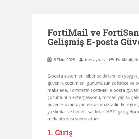
FortiMail ve FortiSa
Gelişmiş E-posta Güv
,
8 Ekim 2025
tuncaybas
FortiMail
Ne
E-posta sistemleri, siber saldırıların en yaygın
güvenlik çözümleri, günümüzün sofistike ve pol
makalede, Fortinet’in FortiMail e-posta güvenl
çözümünün entegrasyonu, mimari yapısı, çalış
güvenlik avantajları ele alınmaktadır. Entegre 
yazılımlar ve hedefli saldırılar (APT) gibi geli
mekanizması sunmaktadır.
1. Giriş