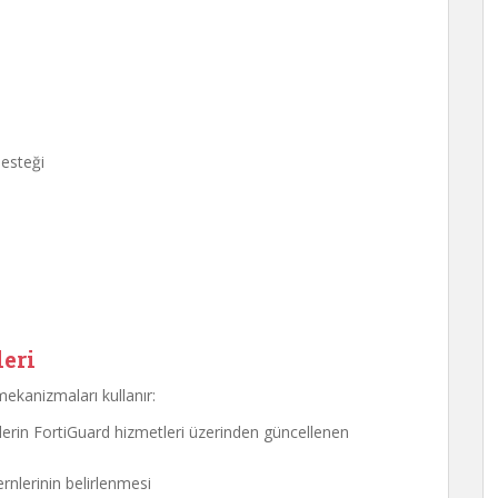
desteği
leri
mekanizmaları kullanır:
tlerin FortiGuard hizmetleri üzerinden güncellenen
rnlerinin belirlenmesi