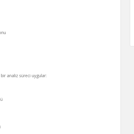
yonu
ir analiz süreci uygular:
lü
i