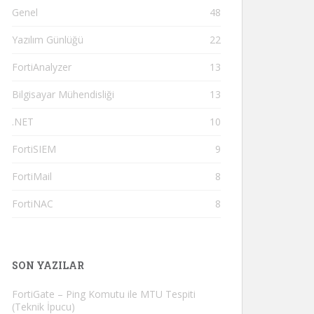
Genel
48
Yazılım Günlüğü
22
FortiAnalyzer
13
Bilgisayar Mühendisliği
13
.NET
10
FortiSIEM
9
FortiMail
8
FortiNAC
8
SON YAZILAR
FortiGate – Ping Komutu ile MTU Tespiti
(Teknik İpucu)