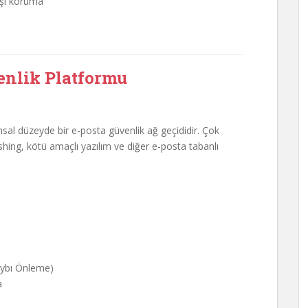
rşı koruma
venlik Platformu
umsal düzeyde bir e-posta güvenlik ağ geçididir. Çok
ing, kötü amaçlı yazılım ve diğer e-posta tabanlı
aybı Önleme)
a