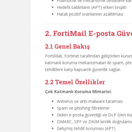
Polimorfik ve metamorfik tehditlere ka
Hedefli saldırıların (APT) erken tespiti
Hatalı pozitif oranlarının azaltılması
2. FortiMail E-posta Gü
2.1 Genel Bakış
FortiMail, Fortinet tarafından geliştirilen kur
katmanlı koruma mekanizmaları ile spam, phish
tehditlere karşı kapsamlı güvenlik sağlar.
2.2 Temel Özellikler
Çok Katmanlı Koruma Mimarisi:
Antivirüs ve anti-malware taraması
Spam ve phishing filtreleme
Giden e-posta güvenliği ve DLP (Veri K
DMARC, SPF ve DKIM kimlik doğrulam
Gelişmiş tehdit koruması (APT)