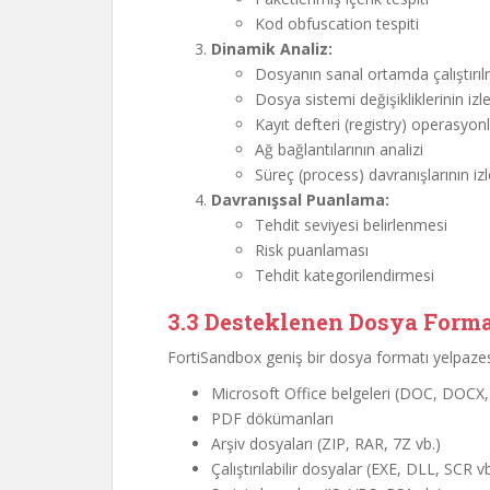
Kod obfuscation tespiti
Dinamik Analiz:
Dosyanın sanal ortamda çalıştırıl
Dosya sistemi değişikliklerinin iz
Kayıt defteri (registry) operasyon
Ağ bağlantılarının analizi
Süreç (process) davranışlarının i
Davranışsal Puanlama:
Tehdit seviyesi belirlenmesi
Risk puanlaması
Tehdit kategorilendirmesi
3.3 Desteklenen Dosya Forma
FortiSandbox geniş bir dosya formatı yelpazes
Microsoft Office belgeleri (DOC, DOCX
PDF dökümanları
Arşiv dosyaları (ZIP, RAR, 7Z vb.)
Çalıştırılabilir dosyalar (EXE, DLL, SCR vb