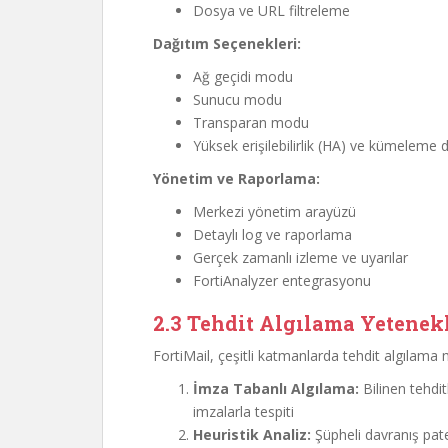
Dosya ve URL filtreleme
Dağıtım Seçenekleri:
Ağ geçidi modu
Sunucu modu
Transparan modu
Yüksek erişilebilirlik (HA) ve kümeleme 
Yönetim ve Raporlama:
Merkezi yönetim arayüzü
Detaylı log ve raporlama
Gerçek zamanlı izleme ve uyarılar
FortiAnalyzer entegrasyonu
2.3 Tehdit Algılama Yetenek
FortiMail, çeşitli katmanlarda tehdit algılama 
İmza Tabanlı Algılama:
Bilinen tehdi
imzalarla tespiti
Heuristik Analiz:
Şüpheli davranış pate