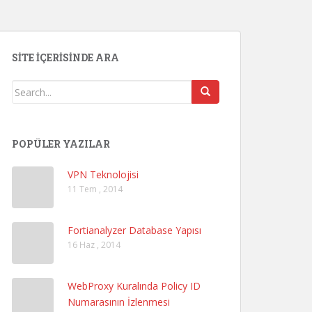
SITE İÇERISINDE ARA
POPÜLER YAZILAR
VPN Teknolojisi
11 Tem , 2014
Fortianalyzer Database Yapısı
16 Haz , 2014
WebProxy Kuralında Policy ID
Numarasının İzlenmesi