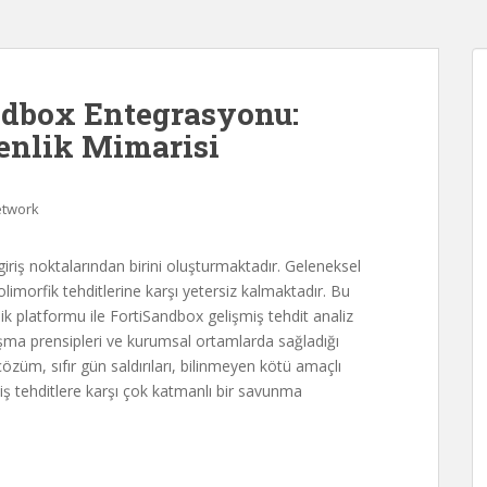
ndbox Entegrasyonu:
enlik Mimarisi
twork
 giriş noktalarından birini oluşturmaktadır. Geleneksel
imorfik tehditlerine karşı yetersiz kalmaktadır. Bu
ik platformu ile FortiSandbox gelişmiş tehdit analiz
ma prensipleri ve kurumsal ortamlarda sağladığı
çözüm, sıfır gün saldırıları, bilinmeyen kötü amaçlı
şmiş tehditlere karşı çok katmanlı bir savunma