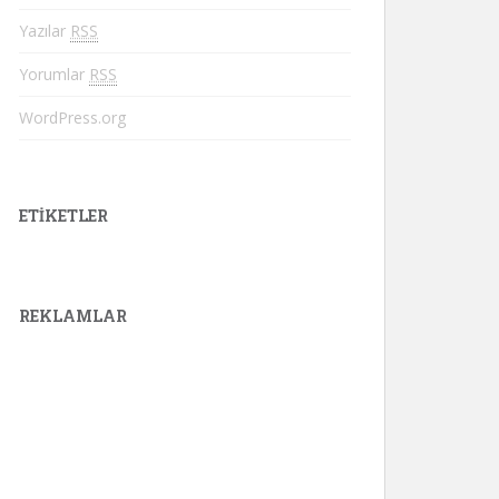
Yazılar
RSS
Yorumlar
RSS
WordPress.org
ETIKETLER
REKLAMLAR