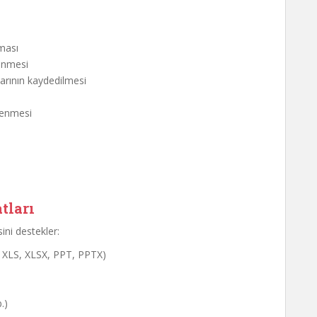
ması
lenmesi
larının kaydedilmesi
zlenmesi
tları
ini destekler:
, XLS, XLSX, PPT, PPTX)
.)