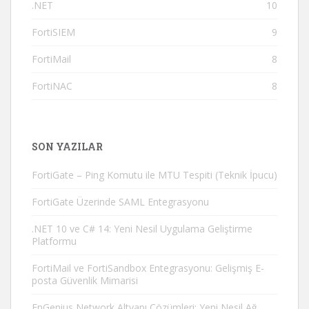
.NET
10
FortiSIEM
9
FortiMail
8
FortiNAC
8
SON YAZILAR
FortiGate – Ping Komutu ile MTU Tespiti (Teknik İpucu)
FortiGate Üzerinde SAML Entegrasyonu
.NET 10 ve C# 14: Yeni Nesil Uygulama Geliştirme
Platformu
FortiMail ve FortiSandbox Entegrasyonu: Gelişmiş E-
posta Güvenlik Mimarisi
EnGenius Network Altyapı Çözümleri: Yeni Nesil Ağ