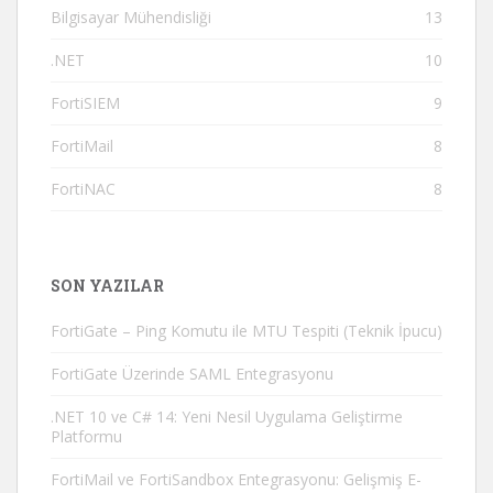
Bilgisayar Mühendisliği
13
.NET
10
FortiSIEM
9
FortiMail
8
FortiNAC
8
SON YAZILAR
FortiGate – Ping Komutu ile MTU Tespiti (Teknik İpucu)
FortiGate Üzerinde SAML Entegrasyonu
.NET 10 ve C# 14: Yeni Nesil Uygulama Geliştirme
Platformu
FortiMail ve FortiSandbox Entegrasyonu: Gelişmiş E-