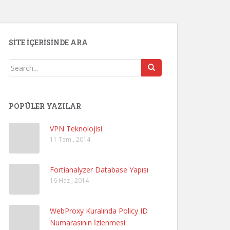
SITE İÇERISINDE ARA
POPÜLER YAZILAR
VPN Teknolojisi
11 Tem , 2014
Fortianalyzer Database Yapısı
16 Haz , 2014
WebProxy Kuralında Policy ID
Numarasının İzlenmesi