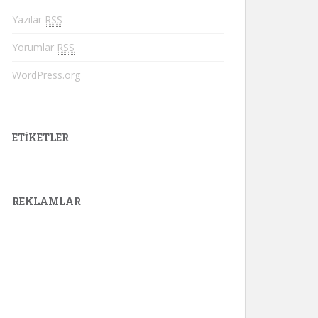
Yazılar
RSS
Yorumlar
RSS
WordPress.org
ETIKETLER
REKLAMLAR