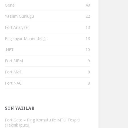
Genel
48
Yazılım Günlüğü
22
FortiAnalyzer
13
Bilgisayar Mühendisliği
13
.NET
10
FortiSIEM
9
FortiMail
8
FortiNAC
8
SON YAZILAR
FortiGate – Ping Komutu ile MTU Tespiti
(Teknik İpucu)