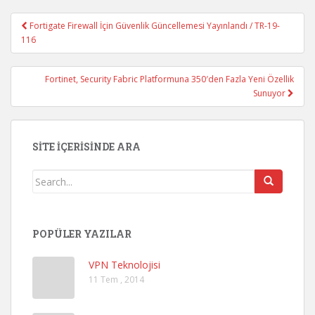
Fortigate Firewall İçin Güvenlik Güncellemesi Yayınlandı / TR-19-
Post navigation
116
Fortinet, Security Fabric Platformuna 350′den Fazla Yeni Özellik
Sunuyor
SITE İÇERISINDE ARA
POPÜLER YAZILAR
VPN Teknolojisi
11 Tem , 2014