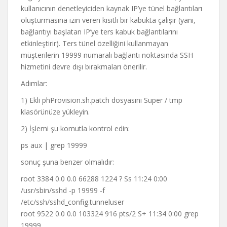
kullanıcının denetleyiciden kaynak IP’ye tünel bağlantıları
oluşturmasına izin veren kısıtlı bir kabukta çalışır (yani,
bağlantıyı başlatan IP’ye ters kabuk bağlantılarını
etkinleştirir). Ters tünel özelliğini kullanmayan
müşterilerin 19999 numaralı bağlantı noktasında SSH
hizmetini devre dışı bırakmaları önerilir.
Adımlar:
1) Ekli phProvision.sh.patch dosyasını Super / tmp
klasörünüze yükleyin.
2) İşlemi şu komutla kontrol edin:
ps aux | grep 19999
sonuç şuna benzer olmalıdır:
root 3384 0.0 0.0 66288 1224 ? Ss 11:24 0:00
/usr/sbin/sshd -p 19999 -f
/etc/ssh/sshd_config.tunneluser
root 9522 0.0 0.0 103324 916 pts/2 S+ 11:34 0:00 grep
19999