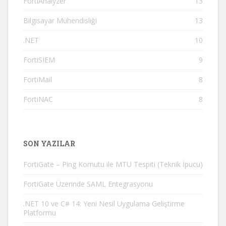
FortiAnalyzer
13
Bilgisayar Mühendisliği
13
.NET
10
FortiSIEM
9
FortiMail
8
FortiNAC
8
SON YAZILAR
FortiGate – Ping Komutu ile MTU Tespiti (Teknik İpucu)
FortiGate Üzerinde SAML Entegrasyonu
.NET 10 ve C# 14: Yeni Nesil Uygulama Geliştirme
Platformu