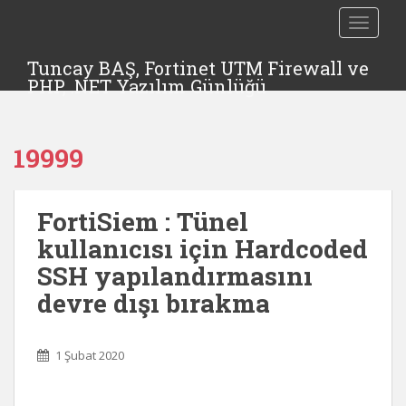
TOGGLE
Tuncay BAŞ, Fortinet UTM Firewall ve
PHP, .NET Yazılım Günlüğü
19999
FortiSiem : Tünel
kullanıcısı için Hardcoded
SSH yapılandırmasını
devre dışı bırakma
1 Şubat 2020