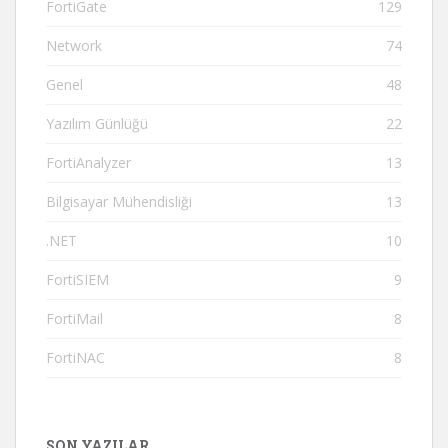
FortiGate
129
Network
74
Genel
48
Yazılım Günlüğü
22
FortiAnalyzer
13
Bilgisayar Mühendisliği
13
.NET
10
FortiSIEM
9
FortiMail
8
FortiNAC
8
SON YAZILAR