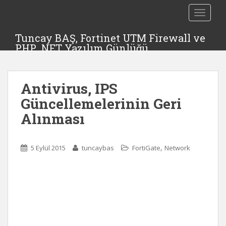
TOGGLE
Tuncay BAŞ, Fortinet UTM Firewall ve
PHP, .NET Yazılım Günlüğü
Antivirus, IPS
Güncellemelerinin Geri
Alınması
,
5 Eylül 2015
tuncaybas
FortiGate
Network