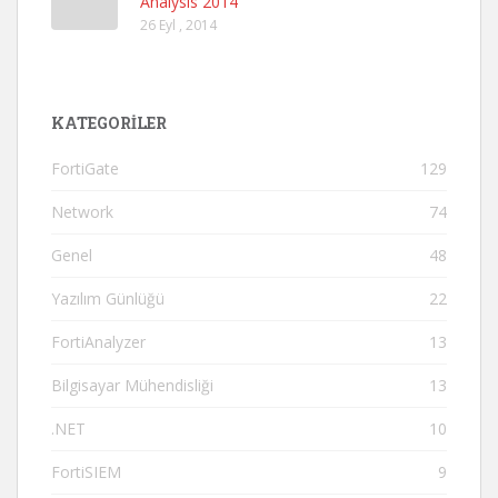
Analysis 2014
26 Eyl , 2014
KATEGORILER
FortiGate
129
Network
74
Genel
48
Yazılım Günlüğü
22
FortiAnalyzer
13
Bilgisayar Mühendisliği
13
.NET
10
FortiSIEM
9