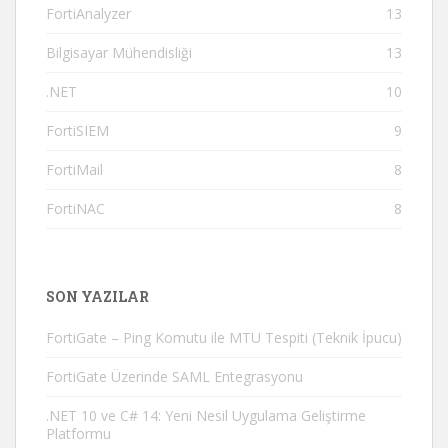
FortiAnalyzer
13
Bilgisayar Mühendisliği
13
.NET
10
FortiSIEM
9
FortiMail
8
FortiNAC
8
SON YAZILAR
FortiGate – Ping Komutu ile MTU Tespiti (Teknik İpucu)
FortiGate Üzerinde SAML Entegrasyonu
.NET 10 ve C# 14: Yeni Nesil Uygulama Geliştirme
Platformu