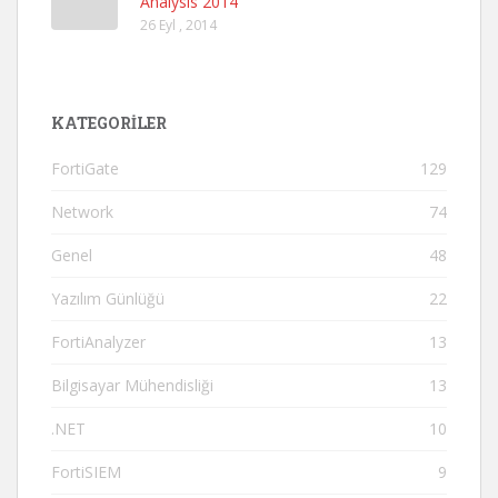
Analysis 2014
26 Eyl , 2014
KATEGORILER
FortiGate
129
Network
74
Genel
48
Yazılım Günlüğü
22
FortiAnalyzer
13
Bilgisayar Mühendisliği
13
.NET
10
FortiSIEM
9