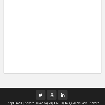
|
toplu mail
|
Ankara Duvar Kağıdı
|
HNC Dijital Çakmak Baskı
|
Ankara