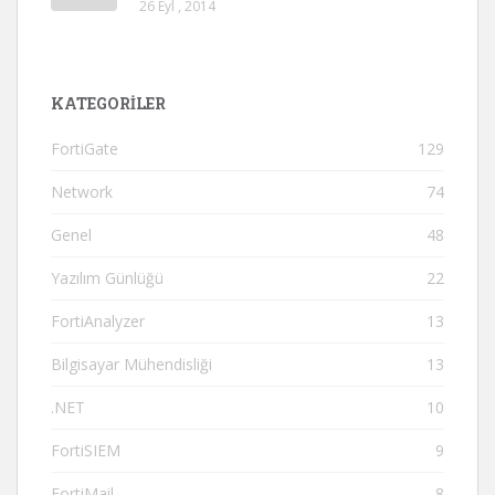
26 Eyl , 2014
KATEGORILER
FortiGate
129
Network
74
Genel
48
Yazılım Günlüğü
22
FortiAnalyzer
13
Bilgisayar Mühendisliği
13
.NET
10
FortiSIEM
9
FortiMail
8