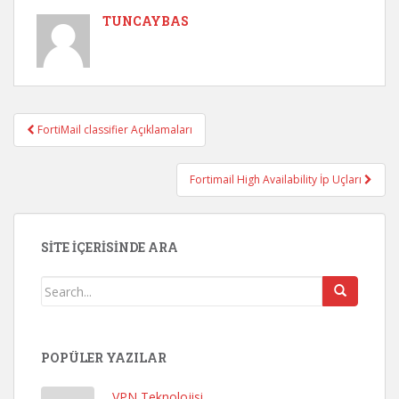
TUNCAYBAS
FortiMail classifier Açıklamaları
Post navigation
Fortimail High Availability İp Uçları
SITE İÇERISINDE ARA
POPÜLER YAZILAR
VPN Teknolojisi