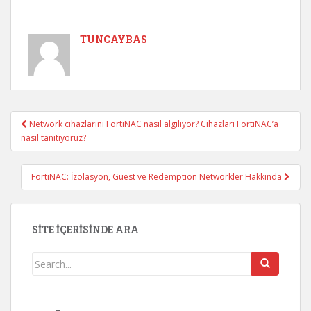
TUNCAYBAS
Network cihazlarını FortiNAC nasıl algılıyor? Cihazları FortiNAC’a
Post navigation
nasıl tanıtıyoruz?
FortiNAC: İzolasyon, Guest ve Redemption Networkler Hakkında
SITE İÇERISINDE ARA