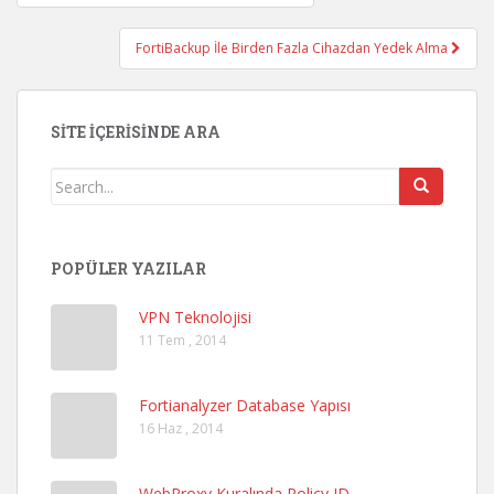
Post navigation
FortiBackup İle Birden Fazla Cihazdan Yedek Alma
SITE İÇERISINDE ARA
POPÜLER YAZILAR
VPN Teknolojisi
11 Tem , 2014
Fortianalyzer Database Yapısı
16 Haz , 2014
WebProxy Kuralında Policy ID