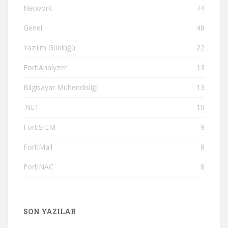
Network
74
Genel
48
Yazılım Günlüğü
22
FortiAnalyzer
13
Bilgisayar Mühendisliği
13
.NET
10
FortiSIEM
9
FortiMail
8
FortiNAC
8
SON YAZILAR