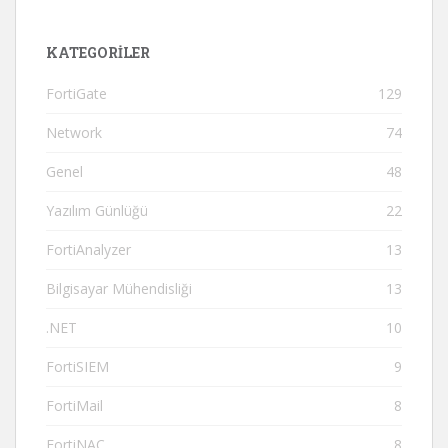
KATEGORILER
FortiGate
129
Network
74
Genel
48
Yazılım Günlüğü
22
FortiAnalyzer
13
Bilgisayar Mühendisliği
13
.NET
10
FortiSIEM
9
FortiMail
8
FortiNAC
8