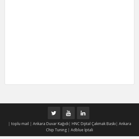
|
toplu mail
|
Ankara Duvar Kağıdı
|
HNC Dijital Çakmak Baskı
|
Ankara
Chip Tuning
|
Adblue İptali