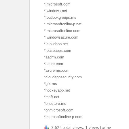
*.microsoft.com
*.windows.net
*.outlookgroups.ms
*.microsoftonline-p.net
*.microsoftonline.com
*.windowsazure.com
*.cloudapp.net
*.oaspapps.com
*aadrm.com
*azure.com
*azurerms.com
*cloudappsecurity.com
*gfx.ms
*hockeyapp.net
*msft.net
*onestore.ms
*onmicrosoft.com
*microsoftonline-p.com
3,624 total views, 1 views today