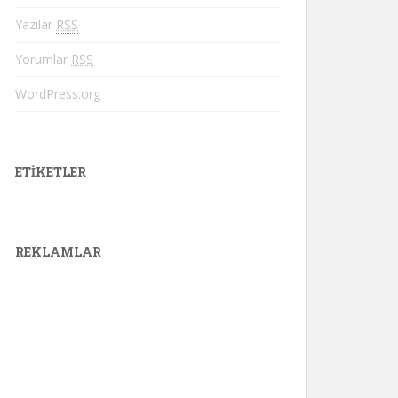
Yazılar
RSS
Yorumlar
RSS
WordPress.org
ETIKETLER
REKLAMLAR