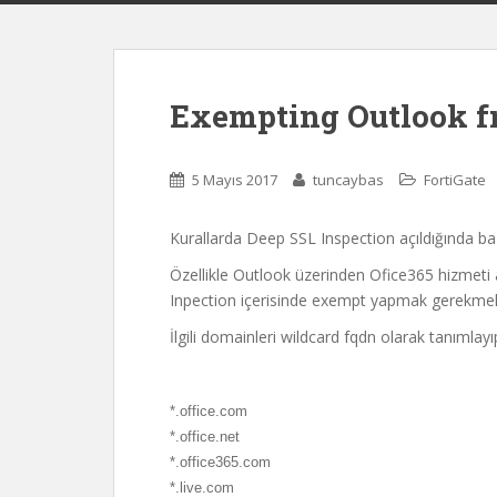
Exempting Outlook f
5 Mayıs 2017
tuncaybas
FortiGate
Kurallarda Deep SSL Inspection açıldığında bazı 
Özellikle Outlook üzerinden Ofice365 hizmeti a
Inpection içerisinde exempt yapmak gerekmek
İlgili domainleri wildcard fqdn olarak tanımlayıp
*.office.com
*.office.net
*.office365.com
*.live.com