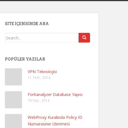
SITE İÇERISINDE ARA
POPÜLER YAZILAR
VPN Teknolojisi
11 Tem , 2014
Fortianalyzer Database Yapısı
16 Haz , 2014
WebProxy Kuralında Policy ID
Numarasının İzlenmesi