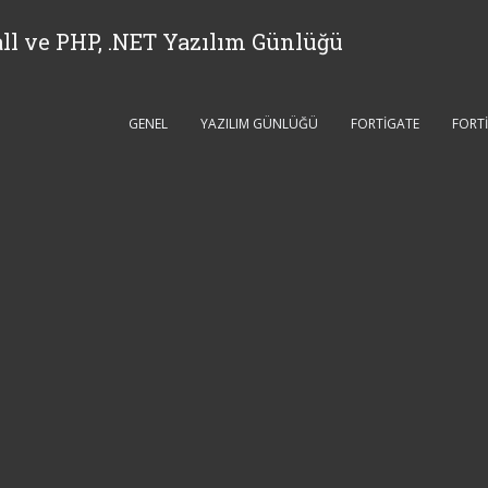
ll ve PHP, .NET Yazılım Günlüğü
GENEL
YAZILIM GÜNLÜĞÜ
FORTIGATE
FORT