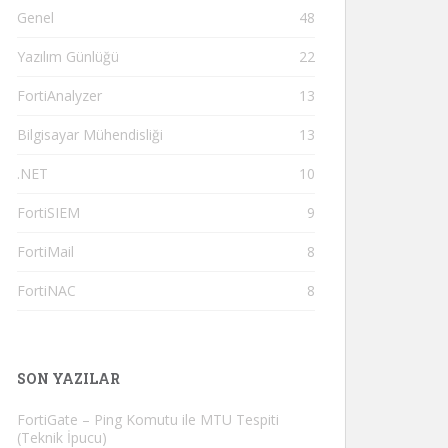
Genel
48
Yazılım Günlüğü
22
FortiAnalyzer
13
Bilgisayar Mühendisliği
13
.NET
10
FortiSIEM
9
FortiMail
8
FortiNAC
8
SON YAZILAR
FortiGate – Ping Komutu ile MTU Tespiti
(Teknik İpucu)