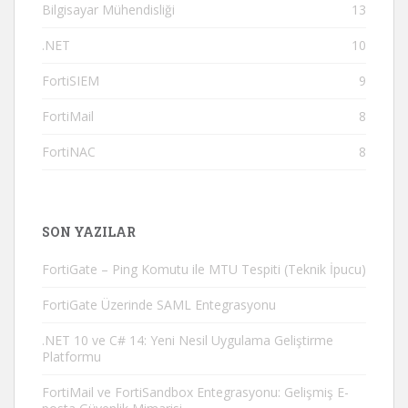
Bilgisayar Mühendisliği
13
.NET
10
FortiSIEM
9
FortiMail
8
FortiNAC
8
SON YAZILAR
FortiGate – Ping Komutu ile MTU Tespiti (Teknik İpucu)
FortiGate Üzerinde SAML Entegrasyonu
.NET 10 ve C# 14: Yeni Nesil Uygulama Geliştirme
Platformu
FortiMail ve FortiSandbox Entegrasyonu: Gelişmiş E-