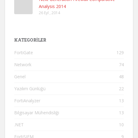
Analysis 2014
26 Eyl , 2014
KATEGORILER
FortiGate
129
Network
74
Genel
48
Yazılım Günlüğü
22
FortiAnalyzer
13
Bilgisayar Mühendisliği
13
.NET
10
FortiSIEM
9