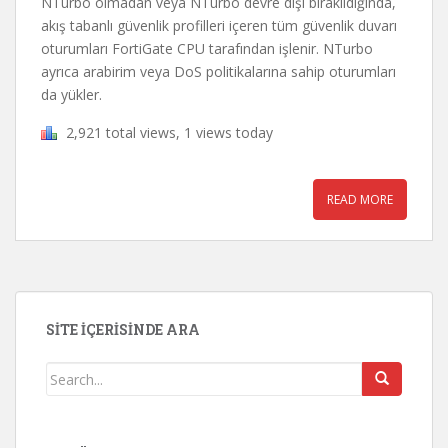
NTurbo olmadan veya NTurbo devre dışı bırakıldığında,
akış tabanlı güvenlik profilleri içeren tüm güvenlik duvarı
oturumları FortiGate CPU tarafından işlenir.
NTurbo
ayrıca arabirim veya DoS politikalarına sahip oturumları
da yükler.
2,921 total views, 1 views today
READ MORE
SITE İÇERISINDE ARA