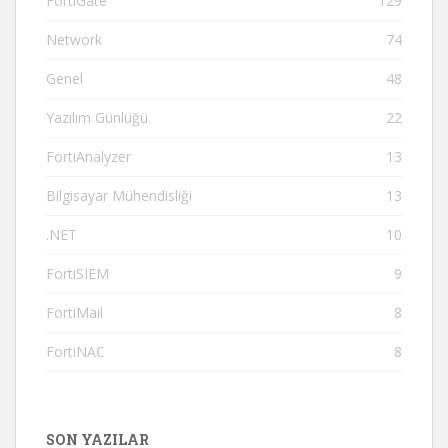
FortiGate
129
Network
74
Genel
48
Yazılım Günlüğü
22
FortiAnalyzer
13
Bilgisayar Mühendisliği
13
.NET
10
FortiSIEM
9
FortiMail
8
FortiNAC
8
SON YAZILAR