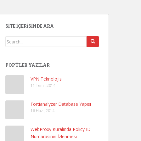
SITE İÇERISINDE ARA
POPÜLER YAZILAR
VPN Teknolojisi
11 Tem , 2014
Fortianalyzer Database Yapısı
16 Haz , 2014
WebProxy Kuralında Policy ID
Numarasının İzlenmesi