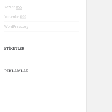
Yazılar
RSS
Yorumlar
RSS
WordPress.org
ETIKETLER
REKLAMLAR