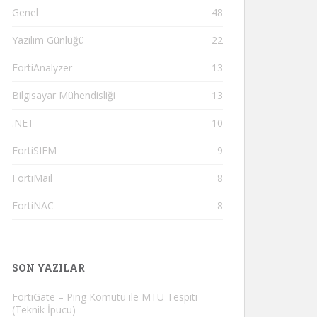
Genel
48
Yazılım Günlüğü
22
FortiAnalyzer
13
Bilgisayar Mühendisliği
13
.NET
10
FortiSIEM
9
FortiMail
8
FortiNAC
8
SON YAZILAR
FortiGate – Ping Komutu ile MTU Tespiti
(Teknik İpucu)