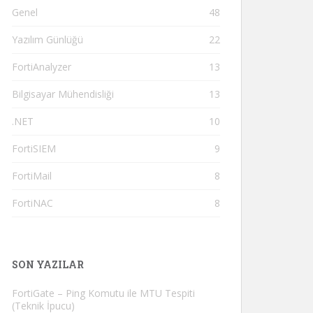
Genel
48
Yazılım Günlüğü
22
FortiAnalyzer
13
Bilgisayar Mühendisliği
13
.NET
10
FortiSIEM
9
FortiMail
8
FortiNAC
8
SON YAZILAR
FortiGate – Ping Komutu ile MTU Tespiti
(Teknik İpucu)