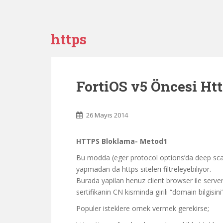
https
FortiOS v5 Öncesi Ht
26 Mayıs 2014
HTTPS Bloklama- Metod1
Bu modda (eger protocol options’da deep scan s
yapmadan da https siteleri filtreleyebiliyor.
Burada yapilan henuz client browser ile serv
sertifikanin CN kisminda girili “domain bilgisin
Populer isteklere ornek vermek gerekirse;