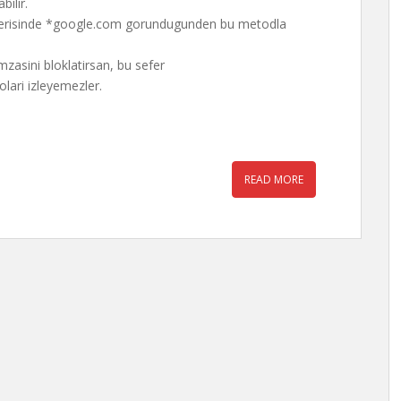
ilir.
erisinde *google.com gorundugunden bu metodla
zasini bloklatirsan, bu sefer
lari izleyemezler.
READ MORE