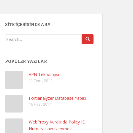
SITE İÇERISINDE ARA
POPÜLER YAZILAR
VPN Teknolojisi
11 Tem , 2014
Fortianalyzer Database Yapısı
16 Haz , 2014
WebProxy Kuralında Policy ID
Numarasının İzlenmesi