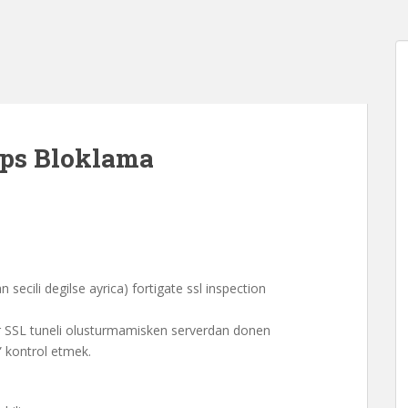
tps Bloklama
ecili degilse ayrica) fortigate ssl inspection
er SSL tuneli olusturmamisken serverdan donen
i” kontrol etmek.