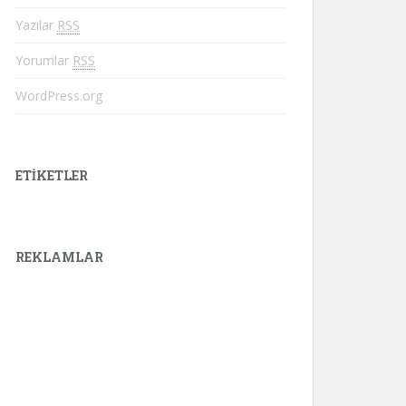
Yazılar
RSS
Yorumlar
RSS
WordPress.org
ETIKETLER
REKLAMLAR