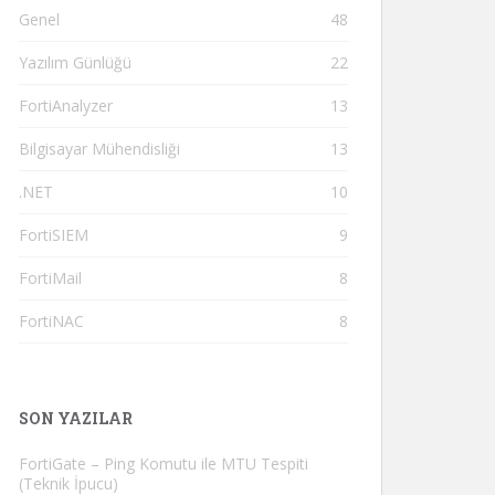
Genel
48
Yazılım Günlüğü
22
FortiAnalyzer
13
Bilgisayar Mühendisliği
13
.NET
10
FortiSIEM
9
FortiMail
8
FortiNAC
8
SON YAZILAR
FortiGate – Ping Komutu ile MTU Tespiti
(Teknik İpucu)