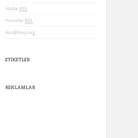
Yazılar
RSS
Yorumlar
RSS
WordPress.org
ETIKETLER
REKLAMLAR