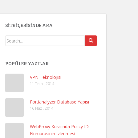
SITE İÇERISINDE ARA
POPÜLER YAZILAR
VPN Teknolojisi
11 Tem , 2014
Fortianalyzer Database Yapısı
16 Haz , 2014
WebProxy Kuralında Policy ID
Numarasının İzlenmesi