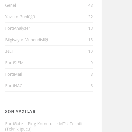
Genel
48
Yazılım Günlüğü
22
FortiAnalyzer
13
Bilgisayar Mühendisliği
13
.NET
10
FortiSIEM
9
FortiMail
8
FortiNAC
8
SON YAZILAR
FortiGate – Ping Komutu ile MTU Tespiti
(Teknik İpucu)