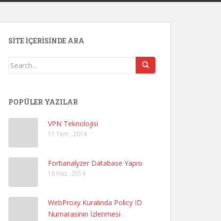
SITE İÇERISINDE ARA
POPÜLER YAZILAR
VPN Teknolojisi
11 Tem , 2014
Fortianalyzer Database Yapısı
16 Haz , 2014
WebProxy Kuralında Policy ID
Numarasının İzlenmesi