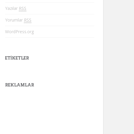
Yazılar
RSS
Yorumlar
RSS
WordPress.org
ETIKETLER
REKLAMLAR