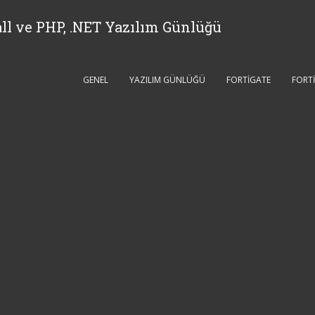
ll ve PHP, .NET Yazılım Günlüğü
GENEL
YAZILIM GÜNLÜĞÜ
FORTIGATE
FORT