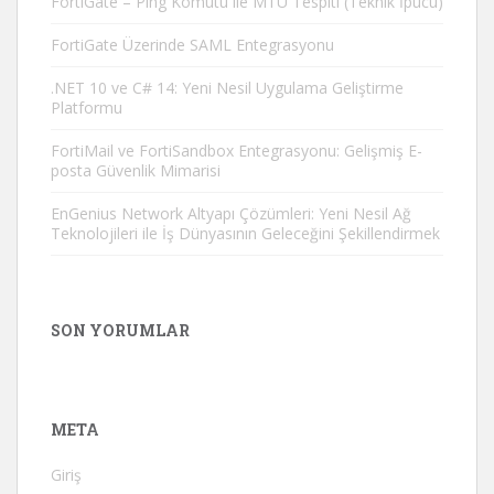
FortiGate – Ping Komutu ile MTU Tespiti (Teknik İpucu)
FortiGate Üzerinde SAML Entegrasyonu
.NET 10 ve C# 14: Yeni Nesil Uygulama Geliştirme
Platformu
FortiMail ve FortiSandbox Entegrasyonu: Gelişmiş E-
posta Güvenlik Mimarisi
EnGenius Network Altyapı Çözümleri: Yeni Nesil Ağ
Teknolojileri ile İş Dünyasının Geleceğini Şekillendirmek
SON YORUMLAR
META
Giriş