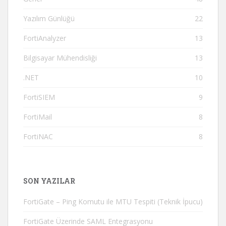
Yazılım Günlüğü
22
FortiAnalyzer
13
Bilgisayar Mühendisliği
13
.NET
10
FortiSIEM
9
FortiMail
8
FortiNAC
8
SON YAZILAR
FortiGate – Ping Komutu ile MTU Tespiti (Teknik İpucu)
FortiGate Üzerinde SAML Entegrasyonu