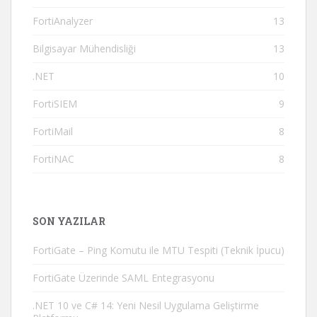
FortiAnalyzer
13
Bilgisayar Mühendisliği
13
.NET
10
FortiSIEM
9
FortiMail
8
FortiNAC
8
SON YAZILAR
FortiGate – Ping Komutu ile MTU Tespiti (Teknik İpucu)
FortiGate Üzerinde SAML Entegrasyonu
.NET 10 ve C# 14: Yeni Nesil Uygulama Geliştirme