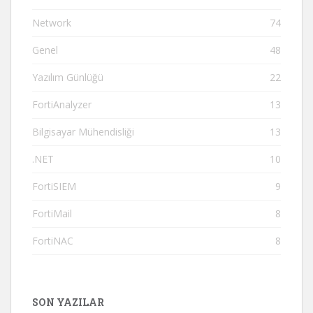
Network
74
Genel
48
Yazılım Günlüğü
22
FortiAnalyzer
13
Bilgisayar Mühendisliği
13
.NET
10
FortiSIEM
9
FortiMail
8
FortiNAC
8
SON YAZILAR