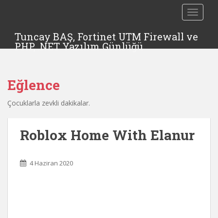
TOGGLE
Tuncay BAŞ, Fortinet UTM Firewall ve
PHP, .NET Yazılım Günlüğü
Eğlence
Çocuklarla zevkli dakikalar.
Roblox Home With Elanur
4 Haziran 2020