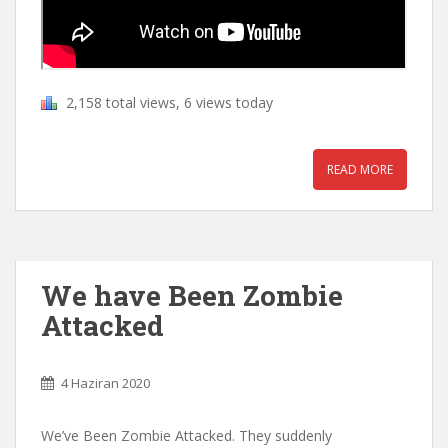
2,158 total views, 6 views today
READ MORE
We have Been Zombie
Attacked
4 Haziran 2020
We’ve Been Zombie Attacked. They suddenly