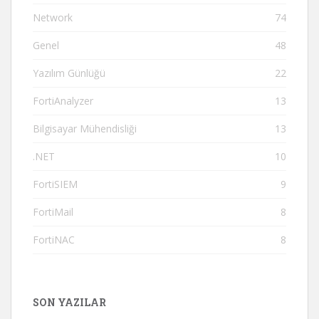
Network
74
Genel
48
Yazılım Günlüğü
22
FortiAnalyzer
13
Bilgisayar Mühendisliği
13
.NET
10
FortiSIEM
9
FortiMail
8
FortiNAC
8
SON YAZILAR