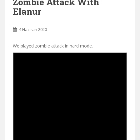
Zombie Attack With
Elanur
4 Haziran 2020
We played zombie attack in hard mode.