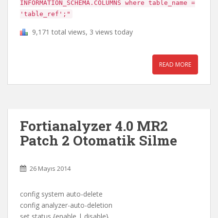
INFORMATION_SCHEMA.COLUMNS where table_name =
'table_ref';"
9,171 total views, 3 views today
READ MORE
Fortianalyzer 4.0 MR2
Patch 2 Otomatik Silme
26 Mayıs 2014
config system auto-delete
config analyzer-auto-deletion
set status {enable | disable}