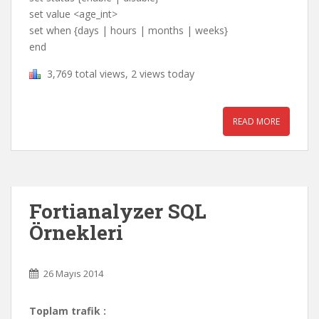
set value <age_int>
set when {days | hours | months | weeks}
end
3,769 total views, 2 views today
READ MORE
Fortianalyzer SQL
Örnekleri
26 Mayıs 2014
Toplam trafik :