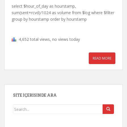
select $hour_of_day as hourstamp,
sum(sent+rcvd)/1024 as volume from $log where $filter
group by hourstamp order by hourstamp
4,652 total views, no views today
READ MORE
SITE İÇERISINDE ARA