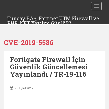
TOGGLE
Tuncay BAŞ, Fortinet UTM Firewall ve
PHP, .NET Yazılım Günlüğü
CVE-2019-5586
Fortigate Firewall İçin
Güvenlik Güncellemesi
Yayınlandı / TR-19-116
25 Eylül 2019