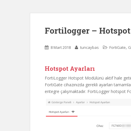
Fortilogger – Hotspot
,
8 Mart 2018
tuncaybas
FortiGate
G
Hotspot Ayarları
FortiLogger Hotspot Modülünü aktif hale getir
FortiGate cihazınızda gerekli ayarları tamam
entegre çalışmaktadır. FortiLogger hotspot For