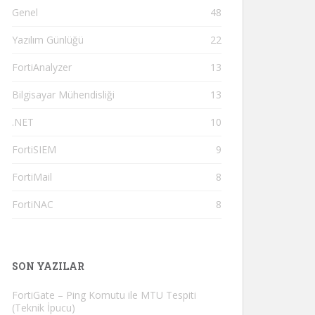
Genel
48
Yazılım Günlüğü
22
FortiAnalyzer
13
Bilgisayar Mühendisliği
13
.NET
10
FortiSIEM
9
FortiMail
8
FortiNAC
8
SON YAZILAR
FortiGate – Ping Komutu ile MTU Tespiti
(Teknik İpucu)