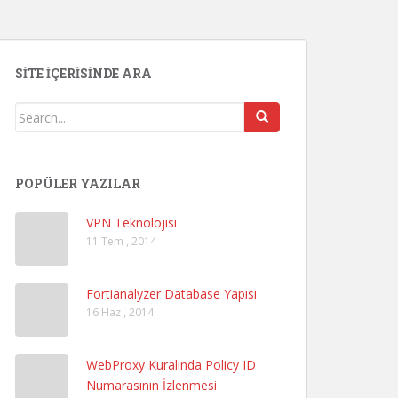
SITE İÇERISINDE ARA
POPÜLER YAZILAR
VPN Teknolojisi
11 Tem , 2014
Fortianalyzer Database Yapısı
16 Haz , 2014
WebProxy Kuralında Policy ID
Numarasının İzlenmesi