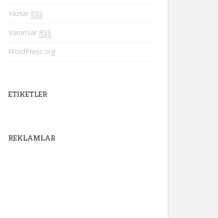
Yazılar
RSS
Yorumlar
RSS
WordPress.org
ETIKETLER
REKLAMLAR