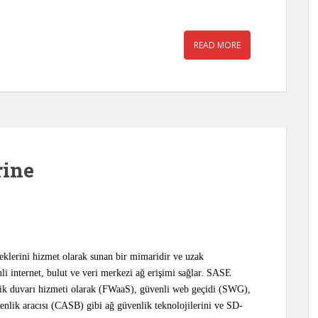
READ MORE
rine
klerini hizmet olarak sunan bir mimaridir ve uzak
enli internet, bulut ve veri merkezi ağ erişimi sağlar. SASE
lik duvarı hizmeti olarak (FWaaS), güvenli web geçidi (SWG),
enlik aracısı (CASB) gibi ağ güvenlik teknolojilerini ve SD-