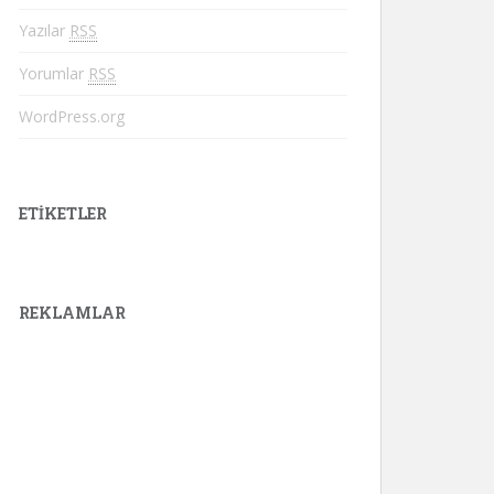
Yazılar
RSS
Yorumlar
RSS
WordPress.org
ETIKETLER
REKLAMLAR