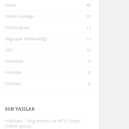
Genel
48
Yazılım Günlüğü
22
FortiAnalyzer
13
Bilgisayar Mühendisliği
13
.NET
10
FortiSIEM
9
FortiMail
8
FortiNAC
8
SON YAZILAR
FortiGate – Ping Komutu ile MTU Tespiti
(Teknik İpucu)