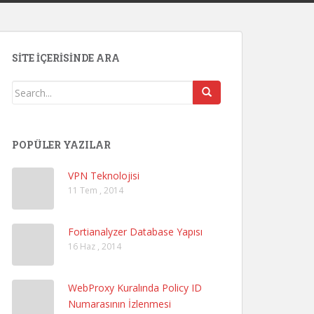
SITE İÇERISINDE ARA
POPÜLER YAZILAR
VPN Teknolojisi
11 Tem , 2014
Fortianalyzer Database Yapısı
16 Haz , 2014
WebProxy Kuralında Policy ID
Numarasının İzlenmesi