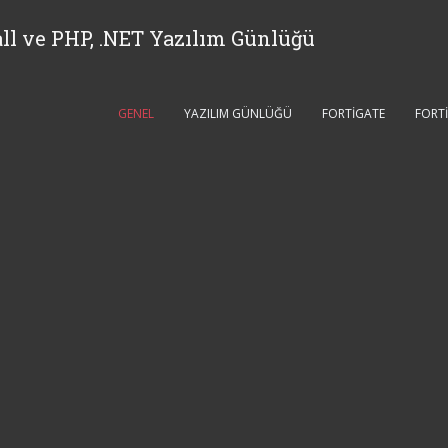
ll ve PHP, .NET Yazılım Günlüğü
GENEL
YAZILIM GÜNLÜĞÜ
FORTIGATE
FORT